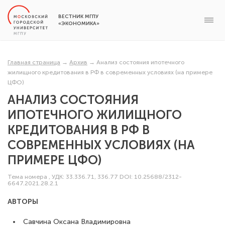
ВЕСТНИК МГПУ
«ЭКОНОМИКА»
Главная страница
→
Архив
→
Анализ состояния ипотечного
жилищного кредитования в РФ в современных условиях (на примере
ЦФО)
АНАЛИЗ СОСТОЯНИЯ
ИПОТЕЧНОГО ЖИЛИЩНОГО
КРЕДИТОВАНИЯ В РФ В
СОВРЕМЕННЫХ УСЛОВИЯХ (НА
ПРИМЕРЕ ЦФО)
Тема номера
,
УДК: 33.336.71, 336.77
DOI: 10.25688/2312-
6647.2021.28.2.1
АВТОРЫ
Савчина Оксана Владимировна