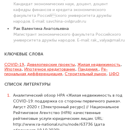
Кандидат экономических наук, доцент, доцент
кафедры финансов и кредита экономического
факультета Российского университета дружбы
народов. E-mail: savchina-ovl@rudn.ru
Рак Валентина Анатольевна
Магистрант экономического факультета Российского
университета дружбы народов. E-mail: rak_valya@mail.ru
КЛЮЧЕВЫЕ СЛОВА
COVID-19
,
Девелоперские проекты
,
Жилая недвижимость
,
Ипотека
,
Ипотечное кредитование
,
Пандемия.
,
Ре­
гиональная дифференциация
,
Строительный рынок
,
ЦФО
СПИСОК ЛИТЕРАТУРЫ
1.
Аналитический обзор НРА «Жилая недвижимость в год
COVID-19: поддержка со стороны первичного рынка».
Август 2020 г. [Электронный ресурс] // Националь­ное
Рейтинговое Агентство (НРА): качественные
рейтинговые услуги юридическим лицам. URL:
http://www.ra-national.ru/ru/node/63736 (дата