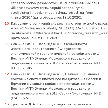
стратеги­ческих разработок (ЦСР): официальный сайт.
URL: https://www.csr.ru/ru/publications/ rynok-
stroitelstva-i-nedvizhimosti-stimuly-otrasli-na-fone-
krizisa-2020/ (дата обращения: 19.10.2020).
10.
Как режим ограничений сказался на строительной отрасли
// InfraONE Research. Weekly. № 13 (37). 16-30.06.2020. URL: 
ru/sites/default/files/analitika/2020/infraone_research_
(дата обращения: 19.10.2020).
11.
Савчина Ок. В., Шарашидзе А. З. Особенности
ипотечного кредитования в РФ в условиях
экономической и геополитической нестабильности //
Вестник МГПУ Журнал Московского городского
педагогического ун-та. 2017. Серия «Экономика». № 1
(11). С. 79-85.
12.
Савчина Ок. В., Шарашидзе А. З., Савчина О. В. Анализ
состояния си­стем ипотечного кредитования России и
Германии в условиях глобальной нестабиль­ности //
Вестник МГПУ Журнал Московского городского
педагогического ун-та. 2018. Серия «Экономика». № 2
(16). С. 67-80.
13.
Трифонов Д. А. К вопросу о видах инструментов