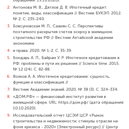
обращения: 19.10.2020).
2.
Антонова М. В., Дятлов Д. В. Ипотечный кредит:
понятие, виды, класси­фикация // Вестник БУКЭП. 2012.
№ 2. С. 235-240.
3.
Бовсуновская М. П., Саакян С. С. Перспективы
поэтапного раскрытия сче­тов эскроу в жилищном
строительстве РФ // Вестник Алтайской академии
экономики
4.
и права. 2020. № 1-2. С. 35-39.
5.
Бондарь А. П., Байрам У. Р. Ипотечное кредитование в
РФ: проблемы и пути их решения // Science time. 2015.
№ 12 (24). С. 82-88.
6.
Волков А. А. Ипотечное кредитование: сущность,
функции и классификация //
7.
Вестник Академии знаний. 2020. № 38 (3). С. 324-334.
8.
«ДОМ.РФ» — финансовый институт развития в
жилищной сфере. URL: https://дом.рф/ (дата обращения:
10.10.2020).
9.
Исследовательский отчет ЦСЭИ ЦСР «Рынок
строительства и недвижимости: стимулы отрасли на
фоне кризиса - 2020» [Электронный ресурс] // Центр