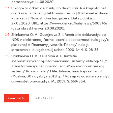
obrashheniya: 11.08.2020).
13.
U kogo-to otkaz v subsidii, no den'gi dali. A u kogo-to net
ni otkaza, ni deneg [E'lektronny'j resurs] // Internet-izdanie
«Klerk.ru» | Novosti dlya buxgaltera. Data publikacii:
27.05.2020. URL: https://www.klerk.ru/buh/news/500145/
(data obrashheniya: 20.08.2020).
14.
Shinkareva O. V., Gusejnova Z. I. Vnedrenie deklaraciya po
NDS v e'lektronnoj forme: ocenka sobiraemosti nalogovy'x
platezhej // Finansovy'j vestnik: Finansy', nalogi,
straxovanie, buxgalterskij uchet. 2020. № 4. S. 28-33.
15.
Shinkareva O. V., Xaustova A. E. Razvitie
avtomatizirovannoj informacionnoj sistemy' «Nalog-3» //
Transformaciya nacional'noj social'no-e'konomicheskoj
sistemy' Rossii: mat-ly' I Mezhdunar. nauch.-prakt. konf.
(Moskva, 30 noyabrya 2018 g.) / Rossijskij gosudarstvenny'j
universitet pravosudiya. M., 2019. S. 559-564.
Download file
.pdf 233.21 kb