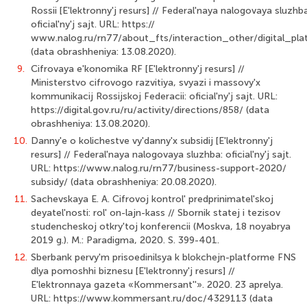
Rossii [E'lektronny'j resurs] // Federal'naya nalogovaya sluzhba
oficial'ny'j sajt. URL: https://
www.nalog.ru/rn77/about_fts/interaction_other/digital_pl
(data obrashheniya: 13.08.2020).
9.
Cifrovaya e'konomika RF [E'lektronny'j resurs] //
Ministerstvo cifrovogo razvitiya, svyazi i massovy'x
kommunikacij Rossijskoj Federacii: oficial'ny'j sajt. URL:
https://digital.gov.ru/ru/activity/directions/858/ (data
obrashheniya: 13.08.2020).
10.
Danny'e o kolichestve vy'danny'x subsidij [E'lektronny'j
resurs] // Federal'naya na­logovaya sluzhba: oficial'ny'j sajt.
URL: https://www.nalog.ru/rn77/business-support-2020/
subsidy/ (data obrashheniya: 20.08.2020).
11.
Sachevskaya E. A. Cifrovoj kontrol' predprinimatel'skoj
deyatel'nosti: rol' on-lajn-kass // Sbornik statej i tezisov
studencheskoj otkry'toj konferencii (Moskva, 18 noyabrya
2019 g.). M.: Paradigma, 2020. S. 399-401.
12.
Sberbank pervy'm prisoedinilsya k blokchejn-platforme FNS
dlya pomoshhi biznesu [E'lektronny'j resurs] //
E'lektronnaya gazeta «Kommersant''». 2020. 23 aprelya.
URL: https://www.kommersant.ru/doc/4329113 (data