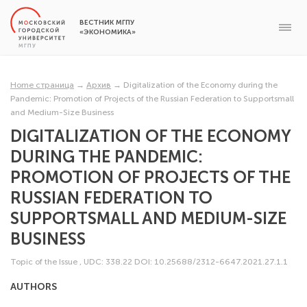
ВЕСТНИК МГПУ
«ЭКОНОМИКА»
Home страница
→
Архив
→
Digitalization of the Economy during the
Pandemic: Promotion of Projects of the Russian Federation to Supportsmall
and Medium-Size Business
DIGITALIZATION OF THE ECONOMY
DURING THE PANDEMIC:
PROMOTION OF PROJECTS OF THE
RUSSIAN FEDERATION TO
SUPPORTSMALL AND MEDIUM-SIZE
BUSINESS
Topic of the Issue
,
UDC: 338.22
DOI: 10.25688/2312-6647.2021.27.1.1
AUTHORS