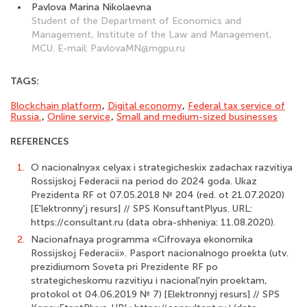
Pavlova Marina Nikolaevna
Student of the Department of Economics and
Management, Institute of the Law and Management,
MCU. E-mail: PavlovaMN@mgpu.ru
TAGS:
Blockchain platform
,
Digital economy
,
Federal tax service of
Russia.
,
Online service
,
Small and medium-sized businesses
REFERENCES
1.
O nacionalnyэx celyax i strategicheskix zadachax razvitiya
Rossijskoj Federacii na period do 2024 goda. Ukaz
Prezidenta RF ot 07.05.2018 № 204 (red. ot 21.07.2020)
[E'lektronny'j resurs] // SPS KonsuftantPlyus. URL:
https://consultant.ru (data obra-shheniya: 11.08.2020).
2.
Nacionafnaya programma «Cifrovaya ekonomika
Rossijskoj Federacii». Pasport nacionalnogo proekta (utv.
prezidiumom Soveta pri Prezidente RF po
strategicheskomu razvitiyu i nacional'nyin proektam,
protokol ot 04.06.2019 № 7) [Elektronnyj resurs] // SPS