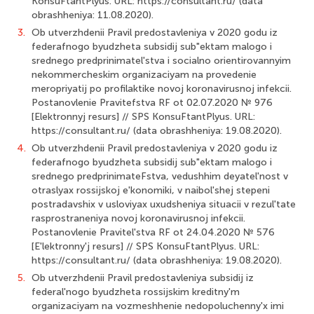
KonsuFtantPlyus. URL: https://consultant.ru/ (data
obrashheniya: 11.08.2020).
3.
Ob utverzhdenii Pravil predostavleniya v 2020 godu iz
federafnogo byudzheta subsidij sub"ektam malogo i
srednego predprinimatel'stva i socialno orientirovannyim
nekommercheskim organizaciyam na provedenie
meropriyatij po profilaktike novoj koronavirusnoj infekcii.
Postanovlenie Pravitefstva RF ot 02.07.2020 № 976
[Elektronnyj resurs] // SPS KonsuFtantPlyus. URL:
https://consultant.ru/ (data obrashheniya: 19.08.2020).
4.
Ob utverzhdenii Pravil predostavleniya v 2020 godu iz
federafnogo byudzheta subsidij sub"ektam malogo i
srednego predprinimateFstva, vedushhim deyatel'nost v
otraslyax rossijskoj e'konomiki, v naibol'shej stepeni
postradavshix v usloviyax uxudsheniya situacii v rezul'tate
rasprostraneniya novoj koronavirusnoj infekcii.
Postanovlenie Pravitel'stva RF ot 24.04.2020 № 576
[E'lektronny'j resurs] // SPS KonsuFtantPlyus. URL:
https://consultant.ru/ (data obrashheniya: 19.08.2020).
5.
Ob utverzhdenii Pravil predostavleniya subsidij iz
federal'nogo byudzheta rossijskim kreditny'm
organizaciyam na vozmeshhenie nedopoluchenny'x imi