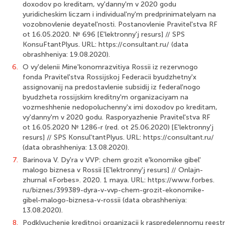
doxodov po kreditam, vy'danny'm v 2020 godu
yuridicheskim liczam i individual'ny'm predprinimatelyam na
vozobnovlenie deyatel'nosti. Postanovlenie Pravitel'stva RF
ot 16.05.2020. № 696 [E'lektronny'j resurs] // SPS
KonsuFtantPlyus. URL: https://consultant.ru/ (data
obrashheniya: 19.08.2020).
6.
O vy'delenii Mine'konomrazvitiya Rossii iz rezervnogo
fonda Pravitel'stva Ros­sijskoj Federacii byudzhetny'x
assignovanij na predostavlenie subsidij iz federal'nogo
byudzheta rossijskim kreditny'm organizaciyam na
vozmeshhenie nedopoluchenny'x imi doxodov po kreditam,
vy'danny'm v 2020 godu. Rasporyazhenie Pravitel'stva RF
ot 16.05.2020 № 1286-r (red. ot 25.06.2020) [E'lektronny'j
resurs] // SPS Konsul'tantPlyus. URL: https://consultant.ru/
(data obrashheniya: 13.08.2020).
7.
Barinova V. Dy'ra v VVP: chem grozit e'konomike gibel'
malogo biznesa v Rossii [E'lektronny'j resurs] // Onlajn-
zhurnal «Forbes». 2020. 1 maya. URL: https://www.forbes.
ru/biznes/399389-dyra-v-vvp-chem-grozit-ekonomike-
gibel-malogo-biznesa-v-rossii (data obrashheniya:
13.08.2020).
8.
Podklyuchenie kreditnoj organizacii k raspredelennomu reest