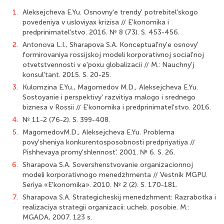
1.
Aleksejcheva E.Yu. Osnovny'e trendy' potrebitel'skogo
povedeniya v usloviyax krizisa // E'konomika i
predprinimatel'stvo. 2016. № 8 (73). S. 453-456.
2.
Antonova L.I., Sharapova S.A. Konceptual'ny'e osnovy'
formirovaniya rossijskoj modeli korporativnoj social'noj
otvetstvennosti v e'poxu globalizacii // M.: Nauchny'j
konsul'tant. 2015. S. 20-25.
3.
Kulomzina E.Yu., Magomedov M.D., Aleksejcheva E.Yu.
Sostoyanie i perspektivy' razvitiya malogo i srednego
biznesa v Rossii // E'konomika i predprinimatel'stvo. 2016.
4.
№ 11-2 (76-2). S. 399-408.
5.
MagomedovM.D., Aleksejcheva E.Yu. Problema
povy'sheniya konkurentosposob­nosti predpriyatiya //
Pishhevaya promy'shlennost'. 2001. № 6. S. 26.
6.
Sharapova S.A. Sovershenstvovanie organizacionnoj
modeli korporativnogo menedzhmenta // Vestnik MGPU.
Seriya «E'konomika». 2010. № 2 (2). S. 170-181.
7.
Sharapova S.A. Strategicheskij menedzhment: Razrabotka i
realizaciya strategii organizacii: ucheb. posobie. M.:
MGADA, 2007. 123 s.