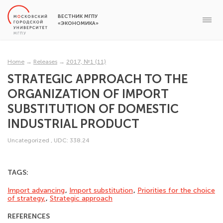
ВЕСТНИК МГПУ
«ЭКОНОМИКА»
Home
→
Releases
→
2017, №1 (11)
STRATEGIC АPPROACH TO THE
ОRGANIZATION OF IMPORT
SUBSTITUTION OF DOMESTIC
INDUSTRIAL PRODUCT
Uncategorized
,
UDC: 338.24
TAGS:
Import advancing
,
Import substitution
,
Priorities for the choice
of strategy.
,
Strategic approach
REFERENCES