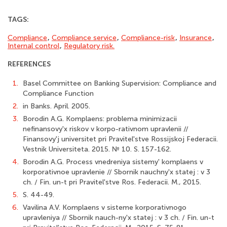
TAGS:
Compliance
,
Compliance service
,
Compliance-risk
,
Insurance
,
Internal control
,
Regulatory risk.
REFERENCES
1.
Basel Committee on Banking Supervision: Compliance and
Compliance Function
2.
in Banks. April. 2005.
3.
Borodin A.G. Komplaens: problema minimizacii
nefinansovy'x riskov v korpo-rativnom upravlenii //
Finansovy'j universitet pri Pravitel'stve Rossijskoj Federacii.
Vestnik Universiteta. 2015. № 10. S. 157-162.
4.
Borodin A.G. Process vnedreniya sistemy' komplaens v
korporativnoe upravlenie // Sbornik nauchny'x statej : v 3
ch. / Fin. un-t pri Pravitel'stve Ros. Federacii. M., 2015.
5.
S. 44-49.
6.
Vavilina A.V. Komplaens v sisteme korporativnogo
upravleniya // Sbornik nauch-ny'x statej : v 3 ch. / Fin. un-t