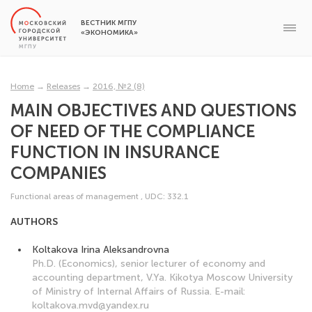
ВЕСТНИК МГПУ
«ЭКОНОМИКА»
Home
→
Releases
→
2016, №2 (8)
MAIN OBJECTIVES AND QUESTIONS
OF NEED OF THE COMPLIANCE
FUNCTION IN INSURANCE
COMPANIES
Functional areas of management
,
UDC: 332.1
AUTHORS
Koltakova Irina Aleksandrovna
Ph.D. (Economics), senior lecturer of economy and
accounting department, V.Ya. Kikotya Moscow University
of Ministry of Internal Affairs of Russia. E-mail:
koltakova.mvd@yandex.ru