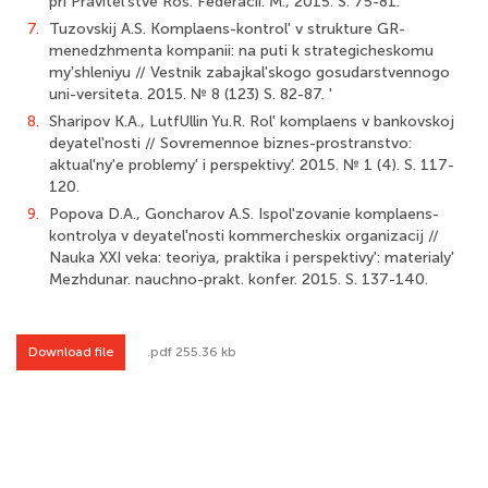
pri Pravitel'stve Ros. Federacii. M., 2015. S. 75-81.
7.
Tuzovskij A.S. Komplaens-kontrol' v strukture GR-
menedzhmenta kompanii: na puti k strategicheskomu
my'shleniyu // Vestnik zabajkal'skogo gosudarstvennogo
uni-versiteta. 2015. № 8 (123) S. 82-87. '
8.
Sharipov K.A., LutfUllin Yu.R. Rol' komplaens v bankovskoj
deyatel'nosti // Sovremennoe biznes-prostranstvo:
aktual'ny'e problemy' i perspektivy'. 2015. № 1 (4). S. 117-
120.
9.
Popova D.A., Goncharov A.S. Ispol'zovanie komplaens-
kontrolya v deyatel'nosti kommercheskix organizacij //
Nauka XXI veka: teoriya, praktika i perspektivy': materialy'
Mezhdunar. nauchno-prakt. konfer. 2015. S. 137-140.
Download file
.pdf 255.36 kb