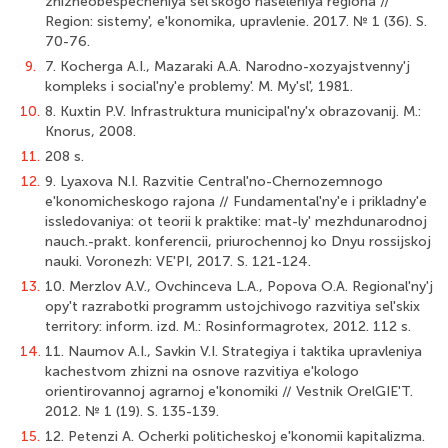
zhizneobespecheniya sel'skogo naseleniya regiona //
Region: sistemy', e'konomika, upravlenie. 2017. № 1 (36). S.
70-76.
9.
7. Kocherga A.I., Mazaraki A.A. Narodno-xozyajstvenny'j
kompleks i social'ny'e problemy'. M. My'sl', 1981.
10.
8. Kuxtin P.V. Infrastruktura municipal'ny'x obrazovanij. M.:
Knorus, 2008.
11.
208 s.
12.
9. Lyaxova N.I. Razvitie Central'no-Chernozemnogo
e'konomicheskogo rajona // Fundamental'ny'e i prikladny'e
issledovaniya: ot teorii k praktike: mat-ly' mezhdunarodnoj
nauch.-prakt. konferencii, priurochennoj ko Dnyu rossijskoj
nauki. Voronezh: VE'PI, 2017. S. 121-124.
13.
10. Merzlov A.V., Ovchinceva L.A., Popova O.A. Regional'ny'j
opy't razrabotki programm ustojchivogo razvitiya sel'skix
territory: inform. izd. M.: Rosinformagrotex, 2012. 112 s.
14.
11. Naumov A.I., Savkin V.I. Strategiya i taktika upravleniya
kachestvom zhizni na osnove razvitiya e'kologo
orientirovannoj agrarnoj e'konomiki // Vestnik OrelGIE'T.
2012. № 1 (19). S. 135-139.
15.
12. Petenzi A. Ocherki politicheskoj e'konomii kapitalizma.