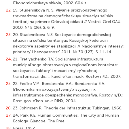
E'konomicheskaya shkola, 2002. 604 s.
22.
19. Studennikova N. S. Vliyanie proizvodstvennogo
travmatizma na demograficheskuyu situaciyu sel'skix
territorij na primere Orlovskoj oblasti // Vestnik Orel GAU.
2010. № 5 (26). S. 6-9.
23.
20. Studennikova N.S. Sostoyanie demograficheskoj
situacii na sel'skix territoriyax Rossijskoj Federacii i
nekotory'e aspekty' ee stabilizacii // Nacional'ny'e interesy':
prioritety' i bezopasnost'. 2011. № 30 (123). S. 11-14.
24.
21. Tret'yachenko T.V. Social'naya infrastruktura
municipal'nogo obrazovaniya v regional'nom kontekste:
sostoyanie, faktory' i mexanizmy' ry'nochnoj
transformacii: dis. ... kand. e'kon. nauk. Rostov n/D., 2007.
25.
22. Fed'ko V.P., Bondarenko V.A., Bondarenko E.A.
E'konomika miroxozyajstvenny'x svyazej i ix
infrastrukturnoe obespechenie: monografiya. Rostov n/D.:
Rost. gos. e'kon. un-t RINX, 2004.
26.
23. Johimsen R. Theorie der Infrastruktur. Tubingen, 1966.
27.
24. Park R.E. Human Communities. The City and Human
Ecology. Glencoe. The Free
28.
Press, 1952.