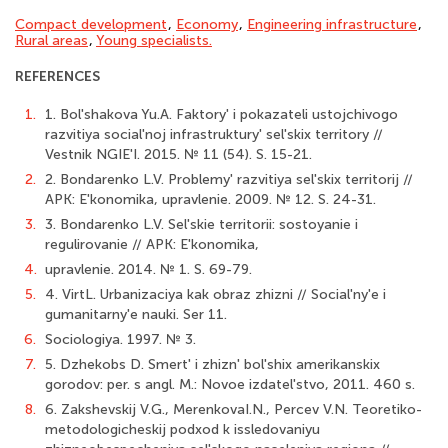
Compact development
,
Economy
,
Engineering infrastructure
,
Rural areas
,
Young specialists.
REFERENCES
1.
1. Bol'shakova Yu.A. Faktory' i pokazateli ustojchivogo
razvitiya social'noj infrastruktury' sel'skix territory //
Vestnik NGIE'I. 2015. № 11 (54). S. 15-21.
2.
2. Bondarenko L.V. Problemy' razvitiya sel'skix territorij //
APK: E'konomika, upravlenie. 2009. № 12. S. 24-31.
3.
3. Bondarenko L.V. Sel'skie territorii: sostoyanie i
regulirovanie // APK: E'konomika,
4.
upravlenie. 2014. № 1. S. 69-79.
5.
4. VirtL. Urbanizaciya kak obraz zhizni // Social'ny'e i
gumanitarny'e nauki. Ser 11.
6.
Sociologiya. 1997. № 3.
7.
5. Dzhekobs D. Smert' i zhizn' bol'shix amerikanskix
gorodov: per. s angl. M.: Novoe izdatel'stvo, 2011. 460 s.
8.
6. Zakshevskij V.G., MerenkovaI.N., Percev V.N. Teoretiko-
metodologicheskij podxod k issledovaniyu