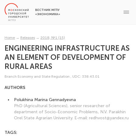
ВЕСТНИК МГПУ
«ЭКОНОМИКА»
Home
→
Releases
→
2018, №1 (15)
ENGINEERING INFRASTRUCTURE AS
AN ELEMENT OF DEVELOPMENT OF
RURAL AREAS
Branch Economy and State Regulation
,
UDC: 338.43.01
AUTHORS
Polukhina Marina Gennadyevna
PhD (Аgricultural Sciences), senior researcher of
department of Socio-Economic Problems, N.V. Parakhin
Orel State Agrarian University. E-mail: redhvost@yandex.ru
TAGS: