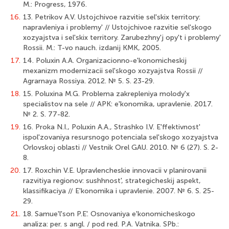
M.: Progress, 1976.
16.
13. Petrikov A.V. Ustojchivoe razvitie sel'skix territory:
napravleniya i problemy' // Ustojchivoe razvitie sel'skogo
xozyajstva i sel'skix territory. Zarubezhny'j opy't i problemy'
Rossii. M.: T-vo nauch. izdanij KMK, 2005.
17.
14. Poluxin A.A. Organizacionno-e'konomicheskij
mexanizm modernizacii sel'skogo xozyajstva Rossii //
Agrarnaya Rossiya. 2012. № 5. S. 23-29.
18.
15. Poluxina M.G. Problema zakrepleniya molody'x
specialistov na sele // APK: e'konomika, upravlenie. 2017.
№ 2. S. 77-82.
19.
16. Proka N.I., Poluxin A.A., Strashko I.V. E'ffektivnost'
ispol'zovaniya resursnogo potenciala sel'skogo xozyajstva
Orlovskoj oblasti // Vestnik Orel GAU. 2010. № 6 (27). S. 2-
8.
20.
17. Roxchin V.E. Upravlencheskie innovacii v planirovanii
razvitiya regionov: sushhnost', strategicheskij aspekt,
klassifikaciya // E'konomika i upravlenie. 2007. № 6. S. 25-
29.
21.
18. Samue'l'son P.E'. Osnovaniya e'konomicheskogo
analiza: per. s angl. / pod red. P.A. Vatnika. SPb.: