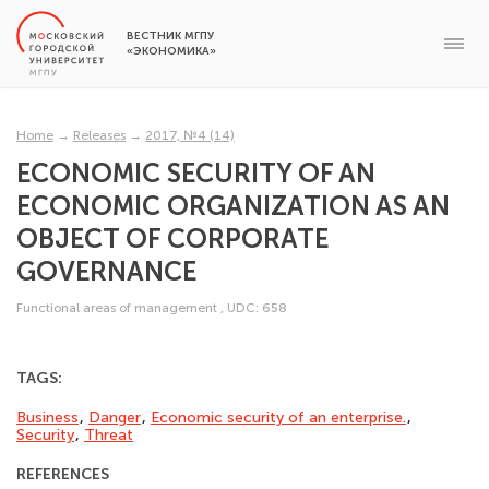
ВЕСТНИК МГПУ
«ЭКОНОМИКА»
Home
→
Releases
→
2017, №4 (14)
ECONOMIC SECURITY OF AN
ECONOMIC ORGANIZATION AS AN
OBJECT OF CORPORATE
GOVERNANCE
Functional areas of management
,
UDC: 658
TAGS:
Business
,
Danger
,
Economic security of an enterprise.
,
Security
,
Threat
REFERENCES