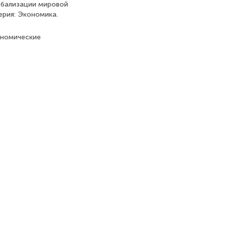
обализации мировой
ерия: Экономика.
ономические