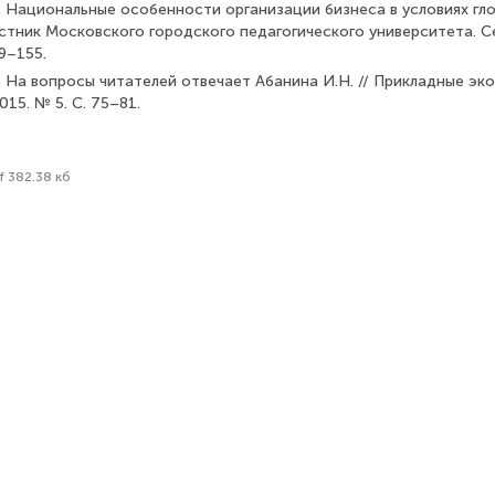
. Национальные особенности организации бизнеса в условиях гл
стник Московского городского педагогиче­ского университета. С
49–155.
. На вопросы читателей отвечает Абанина И.Н. // Прикладные эк
015. № 5. С. 75–81.
f 382.38 кб