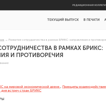
РЕДАКЦИОННАЯ КОЛЛЕГИ
ТЕКУЩИЙ ВЫПУСК
В ПЕЧАТИ
хив
→
Развитие сотрудничества в рамках БРИКС: направления и противор
СОТРУДНИЧЕСТВА В РАМКАХ БРИКС:
НИЯ И ПРОТИВОРЕЧИЯ
ование
С на мировой экономической арене.
,
Принципы взаимодействия
 дня встреч стран БРИКС
РЫ