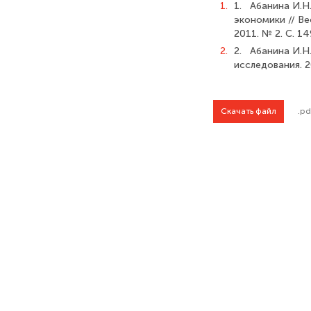
1.
1. Абанина И.Н
экономики // Ве
2011. № 2. С. 1
2.
2. Абанина И.Н
исследования. 2
Скачать файл
.pd