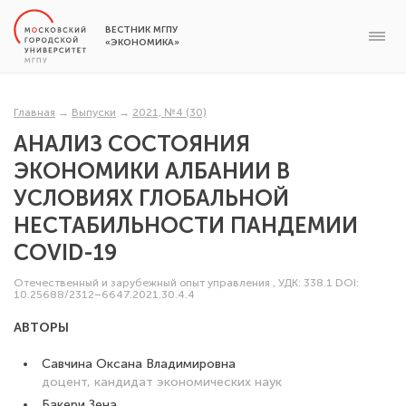
ВЕСТНИК МГПУ
«ЭКОНОМИКА»
Главная
→
Выпуски
→
2021, №4 (30)
АНАЛИЗ СОСТОЯНИЯ
ЭКОНОМИКИ АЛБАНИИ В
УСЛОВИЯХ ГЛОБАЛЬНОЙ
НЕСТАБИЛЬНОСТИ ПАНДЕМИИ
COVID-19
Отечественный и зарубежный опыт управления
,
УДК: 338.1
DOI:
10.25688/2312–6647.2021.30.4.4
АВТОРЫ
Савчина Оксана Владимировна
доцент, кандидат экономических наук
Бакери Зена