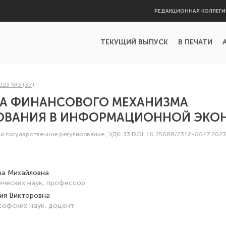
РЕДАКЦИОННАЯ КОЛЛЕГИ
ТЕКУЩИЙ ВЫПУСК
В ПЕЧАТИ
023 №3 (37)
А ФИНАНСОВОГО МЕХАНИЗМА
ОВАНИЯ В ИНФОРМАЦИОННОЙ ЭКО
и государственное регулирование
,
УДК: 33
DOI: 10.25688/2312-6647.2023.
на Михайловна
ческих наук, профессор
ия Викторовна
офских наук, доцент