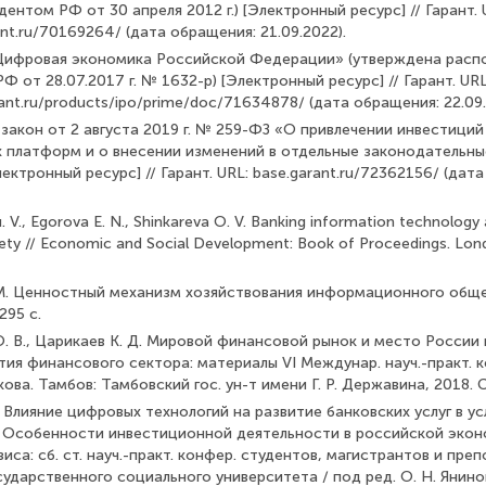
идентом РФ от 30 апреля 2012 г.) [Электронный ресурс] // Гарант. 
ant.ru/70169264/ (дата обращения: 21.09.2022).
Цифровая экономика Российской Федерации» (утверждена рас
Ф от 28.07.2017 г. № 1632-р) [Электронный ресурс] // Гарант. URL
ant.ru/products/ipo/prime/doc/71634878/ (дата обращения: 22.09.
закон от 2 августа 2019 г. № 259-ФЗ «О привлечении инвестици
 платформ и о внесении изменений в отдельные законодательны
ктронный ресурс] // Гарант. URL: base.garant.ru/72362156/ (дат
. V., Egorova E. N., Shinkareva O. V. Banking information technology
ety // Economic and Social Development: Book of Proceedings. Lon
. М. Ценностный механизм хозяйствования информационного обще
295 с.
. В., Царикаев К. Д. Мировой финансовой рынок и место России 
ия финансового сектора: материалы VI Междунар. науч.-практ. к
кова. Тамбов: Тамбовский гос. ун-т имени Г. Р. Державина, 2018. 
Н. Влияние цифровых технологий на развитие банковских услуг в у
/ Особенности инвестиционной деятельности в российской экон
иса: сб. ст. науч.-практ. конфер. студентов, магистрантов и пре
ударственного социального университета / под ред. О. Н. Яниной.