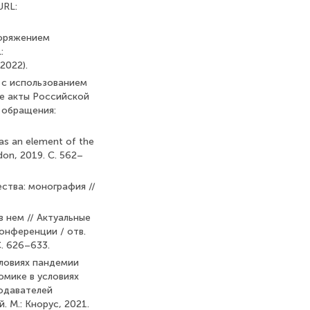
URL:
поряжением
:
2022).
й с использованием
е акты Российской
а обращения:
 as an element of the
don, 2019. С. 562–
ства: монография //
в нем // Актуальные
онференции / отв.
С. 626–633.
словиях пандемии
омике в условиях
подавателей
 М.: Кнорус, 2021.