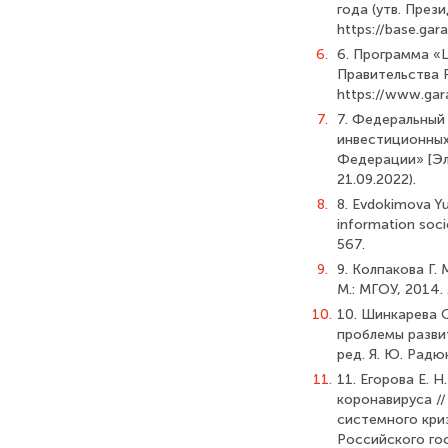
года (утв. През
https://base.gar
6.
6. Программа «
Правительства Р
https://www.gar
7.
7. Федеральный 
инвестиционных
Федерации» [Эле
21.09.2022).
8.
8. Evdokimova Yu
information soci
567.
9.
9. Колпакова Г
М.: МГОУ, 2014. 
10.
10. Шинкарева О
проблемы развит
ред. Я. Ю. Радю
11.
11. Егорова Е. 
коронавируса /
системного криз
Российского гос