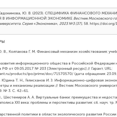
 & Евдокимова, Ю. В. (2023). СПЕЦИФИКА ФИНАНСОВОГО МЕХАН
ИЯ В ИНФОРМАЦИОННОЙ ЭКОНОМИКЕ
Вестник Московского г
ниверситета. Серия «Экономика»
,
2023 №3 (37)
, 58. https://doi.or
РЫ
. В., Колпакова Г. М. Финансовый механизм хозяйствования: учебн
 развития информационного общества в Российской Федерации 
 РФ от 09.05.2017 № 203 [Электронный ресурс] // Гарант. URL:
ant.ru/products/ipo/prime/doc/71570570/ (дата обращения: 23.09.
, Юдина Т. Н., Гелисханов И. З. Информационно-цифровая эконо
етры и механизмы реализации // Вестник Московского университ
. № 3. С. 42–61.
В., Шестемиров А. А. Виртуальные банки: преимущества и недоста
олиса XXI века: проблемы и перспективы развития: сб. науч. тр. М
дарственной политики в области экологического развития России