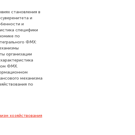
виях становления в
суверенитета и
обенности и
ристика специфики
номике по
тегрального ФМХ:
еханизмы
ты организации
 характеристика
ном ФМХ.
формационном
нансового механизма
зяйствования по
изм хозяйствования