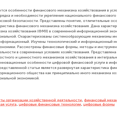
ются особенности финансового механизма хозяйствования в усло
рядка и необходимости укрепления национального финансового 
совой безопасности. Представлены понятие, отличительные ос
еристика финансового механизма хозяйствования. Дана характе
зма хозяйствования (ФМХ) в современной информационной эко
риальной. Охарактеризованы системообразующие механизмы ин
информационный. Изучены технологический и информационный м
ономики. Рассмотрены финансовые формы, методы и инструмен
ельности в современных условиях хозяйствования. Представлена
стного и ценностного механизмов хозяйствования в интеграль
инновационные особенности цифровой финансовой услуги в ин
редставленной статьи является развернутая характеристика фи
ормационного общества как принципиально иного механизма хо
риальной экономикой.
ты организации хозяйственной деятельности
,
финансовый механ
ая услуга
,
цифровые финансовые технологии
,
цифровые формы