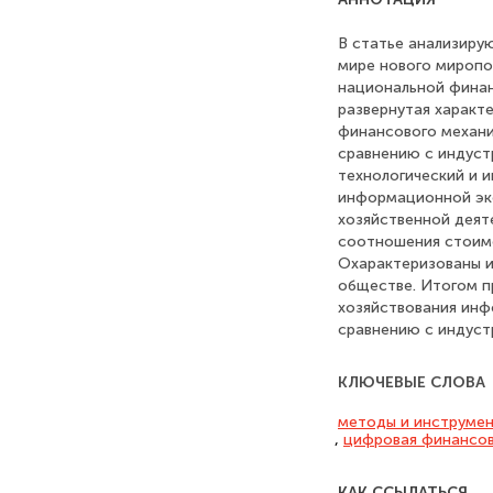
В статье анализиру
мире нового миропо
национальной финан
развернутая характ
финансового механи
сравнению с индуст
технологический и 
информационной эк
хозяйственной деят
соотношения стоимо
Охарактеризованы 
обществе. Итогом п
хозяйствования инф
сравнению с индуст
КЛЮЧЕВЫЕ СЛОВА
методы и инструмен
,
цифровая финансов
КАК ССЫЛАТЬСЯ