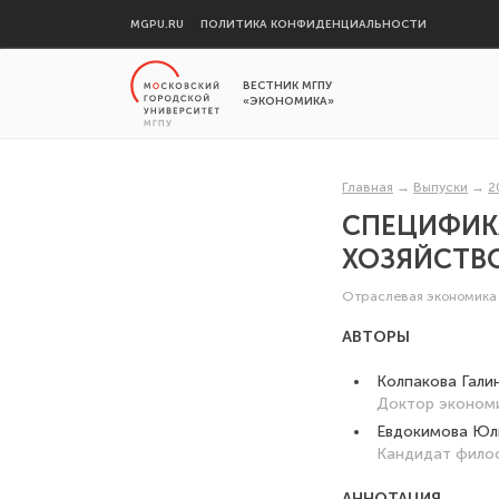
MGPU.RU
ПОЛИТИКА КОНФИДЕНЦИАЛЬНОСТИ
ВЕСТНИК МГПУ
«ЭКОНОМИКА»
Главная
→
Выпуски
→
2
СПЕЦИФИК
ХОЗЯЙСТВ
Отраслевая экономика 
АВТОРЫ
Колпакова Гали
Доктор экономи
Евдокимова Юл
Кандидат филос
АННОТАЦИЯ