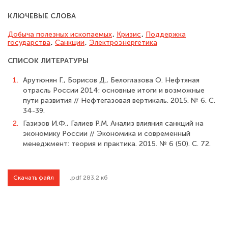
КЛЮЧЕВЫЕ СЛОВА
Добыча полезных ископаемых
,
Кризис
,
Поддержка
государства
,
Санкции
,
Электроэнер­гетика
СПИСОК ЛИТЕРАТУРЫ
1.
Арутюнян Г., Борисов Д., Белоглазова О. Нефтяная
отрасль России 2014: основ­ные итоги и возможные
пути развития // Нефтегазовая вертикаль. 2015. № 6. С.
34-39.
2.
Газизов И.Ф., Галиев Р.М. Анализ влияния санкций на
экономику России // Экономика и современный
менеджмент: теория и практика. 2015. № 6 (50). С. 72.
Скачать файл
.pdf 283.2 кб