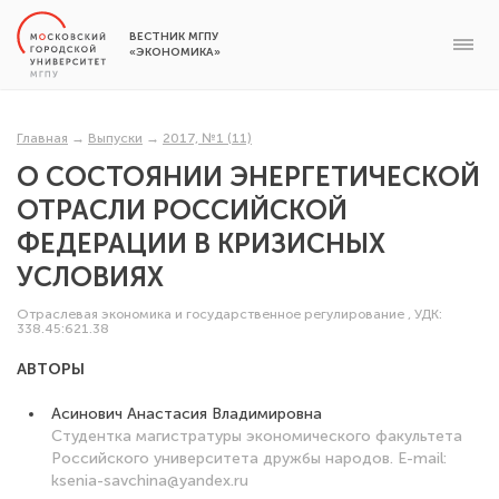
ВЕСТНИК МГПУ
«ЭКОНОМИКА»
Главная
→
Выпуски
→
2017, №1 (11)
О СОСТОЯНИИ ЭНЕРГЕТИЧЕСКОЙ
ОТРАСЛИ РОССИЙСКОЙ
ФЕДЕРАЦИИ В КРИЗИСНЫХ
УСЛОВИЯХ
Отраслевая экономика и государственное регулирование
,
УДК:
338.45:621.38
АВТОРЫ
Асинович Анастасия Владимировна
Студентка магистратуры экономического факультета
Российского университета дружбы народов. E-mail:
ksenia-savchina@yandex.ru