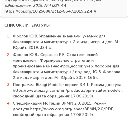
«Экономика»
,
2019, №4 (22)
, 44.
https://doi.org/10.25688/2312-6647.2019.22.4.4
СПИСОК ЛИТЕРАТУРЫ
1.
Фролов Ю.В. Управление знаниями: учебник для
бакалавриата и магистрату­ры. 2-е изд., испр. и доп. М.:
Юрайт, 2019. 324 с.
2.
Фролов Ю.В., Серышев Р.В. Стратегический
менеджмент. Формирование стра­тегии и
проектирование бизнес-процессов: учеб. пособие для
бакалавриата и магистра­туры / под ред. Ю.В. Фролова.
2-е изд., испр. и доп. М.: Юрайт, 2019. 166 с.
3.
Программа Bizagi Modeller версии 3.4.1. Режим доступа:
https://www.bizagi.com/ en/products/bpm-suite/modeler,
свободный (дата обращения: 17.06.2019).
4.
Спецификация Нотации BPMN 2.0. 2011. Режим
доступа https://www.omg.org/ spec/BPMN/2.0/PDF,
свободный (дата обращения: 17.06.2019).