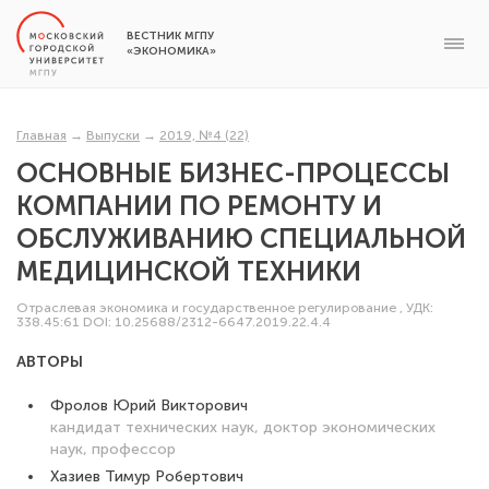
ВЕСТНИК МГПУ
«ЭКОНОМИКА»
Главная
→
Выпуски
→
2019, №4 (22)
ОСНОВНЫЕ БИЗНЕС-ПРОЦЕССЫ
КОМПАНИИ ПО РЕМОНТУ И
ОБСЛУЖИВАНИЮ СПЕЦИАЛЬНОЙ
МЕДИЦИНСКОЙ ТЕХНИКИ
Отраслевая экономика и государственное регулирование
,
УДК:
338.45:61
DOI: 10.25688/2312-6647.2019.22.4.4
АВТОРЫ
Фролов Юрий Викторович
кандидат технических наук, доктор экономических
наук, профессор
Хазиев Тимур Робертович