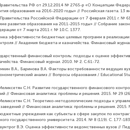
равительства РФ от 29.12.2014 № 2765-р «О Концепции Феде­р
тия образования на 2016-2020 годы» // Российская газета. 13 янв
Правительства Российской Федерации от 7 февраля 2011 г. № 6
мме развития образования на 2011-­2015 годы» // Собрание зако
рации от 7 марта 2011 г. № 10.С. 1377.
ценка эффективности бюджетных целевых программ в реали­зации
троля // Академия бюджета и казначейства. Финансовый журнал.
сударственный финансовый контроль: подходы к оценке эф­фекти
чейства. Финансовый журнал. 2010. № 2. С.61-72.
емкин В.А., Баринова В.А. Факторы востребованности ведущих ву
онометрический анализ // Вопросы образования / Educational St
 Меликсетян С.Н. Развитие государственного финансового контро
ий // Финансовая аналитика: проблемы и решения. 2015. № 29 (263
 Меликсетян С.Н. Теоретико-методологические подходы к управ
заведений // Финансовая аналитика: проблемы и решения. 2015. № 
Бюджетные учреждения как субъекты в сфере закупок по контрак
ого государственного университета. 2014. № 8 (119). С. 177-183
Баумтрог В.Э. Оценка эффективности ведомственных вузов // Пед