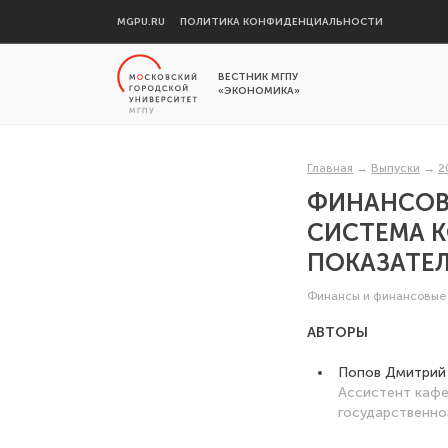
MGPU.RU
ПОЛИТИКА КОНФИДЕНЦИАЛЬНОСТИ
ВЕСТНИК МГПУ
«ЭКОНОМИКА»
Главная
→
Выпуски
→
2
ФИНАНСОВ
СИСТЕМА 
ПОКАЗАТЕ
Финансы и финансовые
АВТОРЫ
Попов Дмитрий
Ассистент кафе
государственног