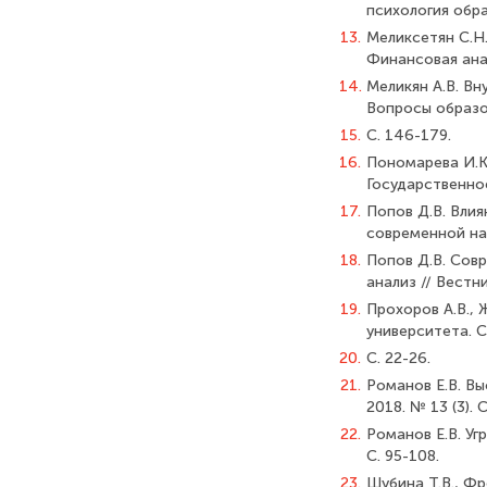
психология обра
13.
Меликсетян С.Н
Финансовая анал
14.
Меликян А.В. Вн
Вопросы образов
15.
С. 146-179.
16.
Пономарева И.К.
Государственное
17.
Попов Д.В. Влия
современной нау
18.
Попов Д.В. Сов
анализ // Вестни
19.
Прохоров А.В., 
университета. С
20.
С. 22-26.
21.
Романов Е.В. Вы
2018. № 13 (3). 
22.
Романов Е.В. Уг
С. 95-108.
23.
Шубина Т.В., Ф