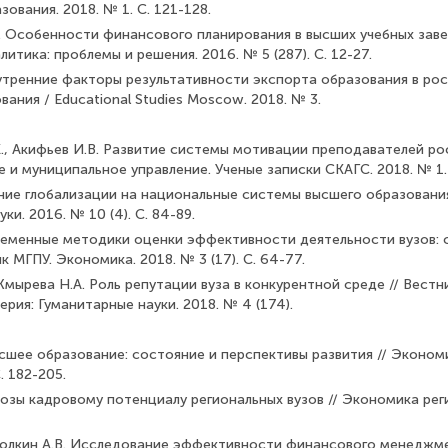
зования. 2018. № 1. С. 121-128.
. Особенности финансового планирования в высших учебных заве
итика: проблемы и решения. 2016. № 5 (287). С. 12-27.
утренние факторы результативности экспорта образования в росс
ания / Educational Studies Moscow. 2018. № 3.
, Акифьев И.В. Развитие системы мотивации преподавателей рос
 и муниципальное управление. Ученые записки СКАГС. 2018. № 1.
ние глобализации на национальные системы высшего обра­зования
ки. 2016. № 10 (4). С. 84-89.
ременные методики оценки эффективности деятельности ву­зов: 
к МГПУ. Экономика. 2018. № 3 (17). С. 64-77.
Жмырева Н.А. Роль репутации вуза в конкурентной среде // Вест
ерия: Гуманитарные науки. 2018. № 4 (174).
сшее образование: состояние и перспективы развития // Эконом
С. 182-205.
розы кадровому потенциалу региональных вузов // Экономика регио
ролкин А.В. Исследование эффективности финансового ме­недж