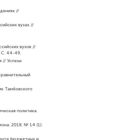
дениях //
ийских вузах //
сийских вузов //
 С. 44-49.
 // Успехи
сравнительный
ник Тамбовского
ическая политика.
на. 2018. № 14 (1).
мента бюджетных и