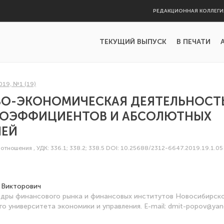
РЕДАКЦИОННАЯ КОЛЛЕГИ
ТЕКУЩИЙ ВЫПУСК
В ПЕЧАТИ
019, №1 (19)
О-ЭКОНОМИЧЕСКАЯ ДЕЯТЕЛЬНОСТЬ
КОЭФФИЦИЕНТОВ И АБСОЛЮТНЫХ
ЛЕЙ
 отношения
,
УДК: 336.1; 338.2; 338.5
DOI: 10.25688/2312-6647.2019.19.1.05
 Викторович
дры финансового рынка и финансовых институтов Новосибирск
о университета экономики и управления. Е-mail: dmit-popov@yan