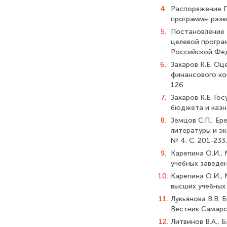
4.
Распоряжение П
программы разви
5.
Постановление 
целевой програ
Российской Феде
6.
Захаров К.Е. О
финансового кон
126.
7.
Захаров К.Е. Го
бюджета и казна
8.
Земцов С.П., Ер
литературы и эк
№ 4. С. 201-233.
9.
Карепина О.И.,
учебных заведен
10.
Карепина О.И.,
высших учебных 
11.
Лукьянова В.В. 
Вестник Самарск
12.
Литвинов В.А., 