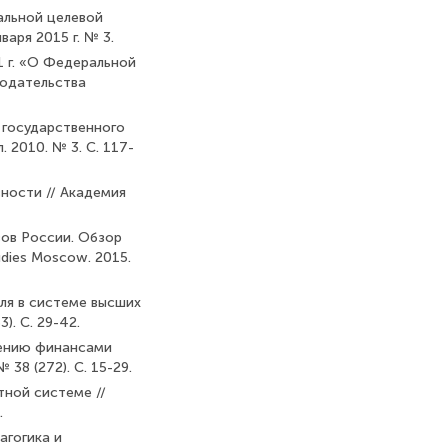
альной целевой
аря 2015 г. № 3.
1 г. «О Федеральной
нодательства
 государственного
 2010. № 3. С. 117-
вности // Академия
зов России. Обзор
udies Moscow. 2015.
ля в системе высших
). С. 29-42.
лению финансами
38 (272). С. 15-29.
тной системе //
.
агогика и