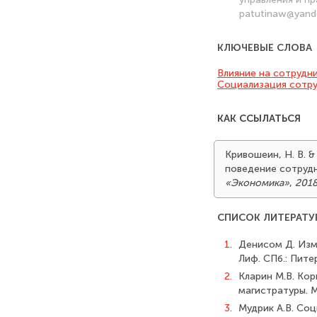
patutinaw@yand
КЛЮЧЕВЫЕ СЛОВА
Влияние на сотрудни
Социализация сотр
КАК ССЫЛАТЬСЯ
Кривошеин, Н. В. &
поведение сотруд
«Экономика»
,
2018
СПИСОК ЛИТЕРАТУ
1.
Денисом Д. Изме
Лиф. СПб.: Питер
2.
Кларин М.В. Кор
магистратуры. М
3.
Мудрик А.В. Соц