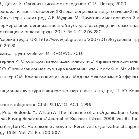
, Девис К. Организационное поведение. СПб.: Питер, 2000.
орпоративные технологии XXI века: социально-педагогиче­ский п
 культуры / науч. ред. А.В. Мудрик. М.: Памятники исторической 
Формирование организационной культуры: рассуждения о моти­ва
отивация и оплата труда. 2017. № 4. С. 276-280.
Условия труда. URL:http://wwwjobgrade.ru/2007/01/28/условия-тр
0.2018).
мика труда: учебник. М.: КНОРУС, 2010.
тернин И. О корпоративной идентичности // Управление компанией
О. Организационная культура компании: учеб. пособие. М.: ИНФ
Спенсер С.М. Компетенции at work. Модели максимальной эффекти
ционная культура и лидерство: пер. с англ. / под ред. Т. Ю. Кова­
ство и общество. СПб.: ЛЕНАТО; АСТ, 1996.
, Polo-Redondo Y., Wilson A. The Influence of an Organisation's Cor
al Buying Behaviour // Journal of Business Ethics. 2008. Vol. 81. Pp
Huntington R., Hutchison S., Sowa D. Perceived organizational support
gy. 1986. Vol. 71. Pp. 500-507.