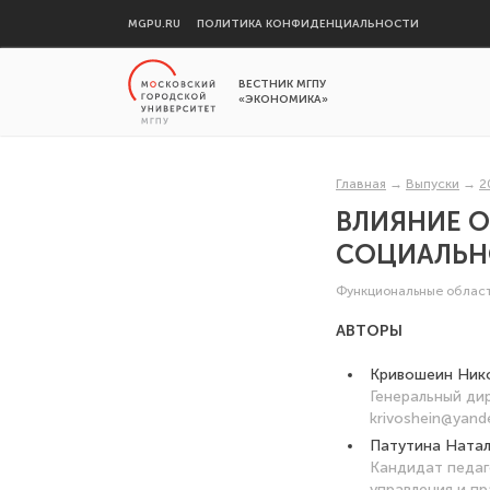
MGPU.RU
ПОЛИТИКА КОНФИДЕНЦИАЛЬНОСТИ
ВЕСТНИК МГПУ
«ЭКОНОМИКА»
Главная
→
Выпуски
→
2
ВЛИЯНИЕ 
СОЦИАЛЬН
Функциональные облас
АВТОРЫ
Кривошеин Ник
Генеральный ди
krivoshein@yand
Патутина Натал
Кандидат педаг
управления и пр