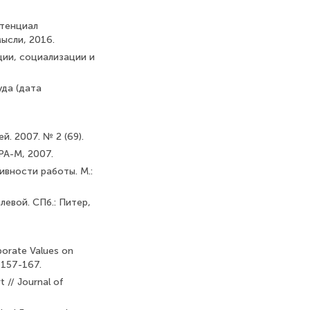
отенциал
мысли, 2016.
ции, социализации и
уда (дата
. 2007. № 2 (69).
РА-М, 2007.
вности работы. М.:
левой. СПб.: Питер,
porate Values on
. 157-167.
 // Journal of