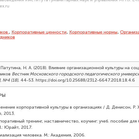
ex.ru
ков.
,
Корпо­ративные ценности
,
Корпоративные нормы
,
Организа
удников
 Патутина, Н. А. (2018). Влияние организационной культуры на со
ников
Вестник Московского городского педагогического универси
, №4 (18)
, 44-53. https://doi.org/10.25688/2312-6647.2018.18.4.6
РЫ
нение корпоративной культуры в организациях / Д. Денисон, Р. Х
, 2013.
поративный тренинг, наставничество, коучинг: учеб. пособие для
.: Юрайт, 2017.
иализация человека. М.: Академия, 2006.