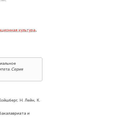
ционная культура
,
циальное
тета. Серия
ойшберг, Н. Лейн, К.
 бакалавриата и