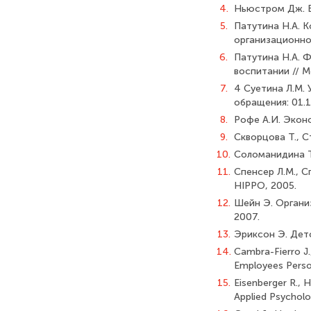
4.
Ньюстром Дж. В.
5.
Патутина Н.А. К
организационной
6.
Патутина Н.А. 
воспитании // М
7.
4 Суетина Л.М. 
обращения: 01.1
8.
Рофе А.И. Эконо
9.
Скворцова Т., С
10.
Соломанидина Т.
11.
Спенсер Л.М., 
HIPPO, 2005.
12.
Шейн Э. Организа
2007.
13.
Эриксон Э. Дет
14.
Cambra-Fierro J.
Employees Person
15.
Eisenberger R., 
Applied Psycholo