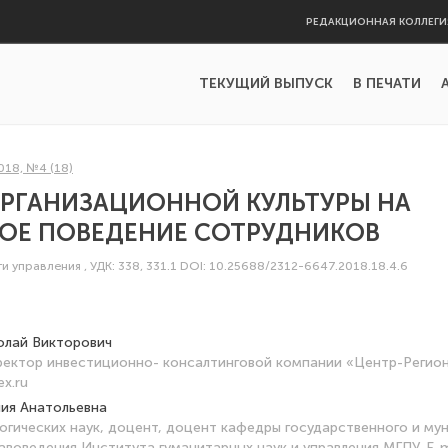
РЕДАКЦИОННАЯ КОЛЛЕГИ
ТЕКУЩИЙ ВЫПУСК
В ПЕЧАТИ
018, №4 (18)
ОРГАНИЗАЦИОННОЙ КУЛЬТУРЫ НА
ОЕ ПОВЕДЕНИЕ СОТРУДНИКОВ
ти управления
,
УДК: 338, 331.1
DOI: 10.25688/2312-6647.2018.18.4.6
олай Викторович
ректор инвестиционно- консалтинговой компании «Центр-Регион».
ex.ru
ия Анатольевна
огических наук, доцент, доцент кафедры государственного и му
авоведения Института гуманитарных наук и управления МГПУ. E-m