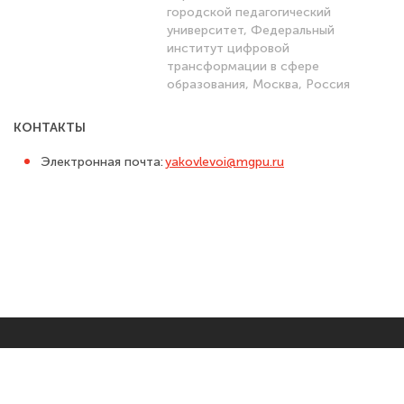
городской педагогический
университет, Федеральный
институт цифровой
трансформации в сфере
образования, Москва, Россия
КОНТАКТЫ
Электронная почта:
yakovlevoi@mgpu.ru