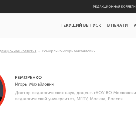
РЕДАКЦИОННАЯ КОЛЛЕГИ
ТЕКУЩИЙ ВЫПУСК
В ПЕЧАТИ
дакционная коллегия
→
Реморенко Игорь Михайлович
РЕМОРЕНКО
Игорь
Михайлович
Доктор педагогических наук, доцент, гАОУ ВО Московск
педагогический университет, МГПУ, Москва, Россия