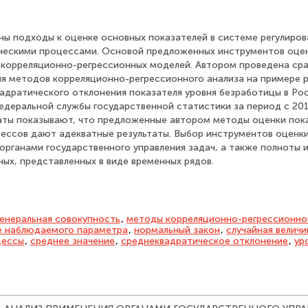
ны подходы к оценке основных показателей в системе регулиров
ческими процессами. Основой предложенных инструментов оце
корреляционно-регрессионных моделей. Автором проведена сра
я методов корреляционно-регрессионного анализа на примере 
вадратического отклонения показателя уровня безработицы в Р
едеральной службы государственной статистики за период с 2010
аты показывают, что предложенные автором методы оценки пок
ессов дают адекватные результаты. Выбор инструментов оценки
органами государственного управления задач, а также полноты 
ых, представленных в виде временных рядов.
генеральная совокупность
,
методы корреляционно-регрессионно
е наблюдаемого параметра
,
нормальный закон
,
случайная величи
цессы
,
среднее значение
,
среднеквадратическое отклонение
,
ур