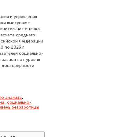
ания и управления
нки выступают
внительная оценка
расчета среднего
оссийской Федерации
 по 2023 г.
азателей социально-
 зависит от уровня
и достоверности
го анализа
,
на
,
социально-
овень безработицы