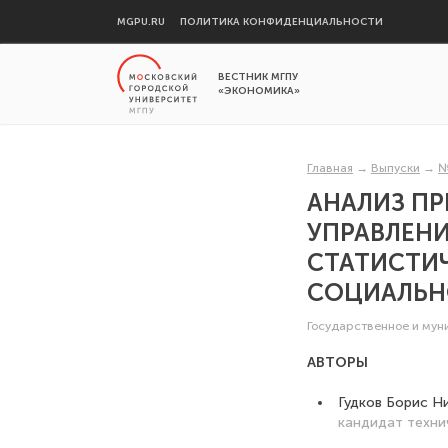
MGPU.RU
ПОЛИТИКА КОНФИДЕНЦИАЛЬНОСТИ
ВЕСТНИК МГПУ
«ЭКОНОМИКА»
Главная
→
Выпуски
→
№
АНАЛИЗ П
УПРАВЛЕН
СТАТИСТИЧ
СОЦИАЛЬН
Государственное и мун
АВТОРЫ
Гудков Борис Н
кандидат техни