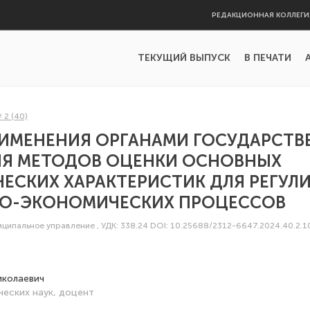
РЕДАКЦИОННАЯ КОЛЛЕГИ
ТЕКУЩИЙ ВЫПУСК
В ПЕЧАТИ
 2 (40)
РИМЕНЕНИЯ ОРГАНАМИ ГОСУДАРСТВ
ИЯ МЕТОДОВ ОЦЕНКИ ОСНОВНЫХ
ЕСКИХ ХАРАКТЕРИСТИК ДЛЯ РЕГУЛ
О-ЭКОНОМИЧЕСКИХ ПРОЦЕССОВ
иципальное управление
,
УДК: 338.24
DOI: 10.25688/2312-6647.2024.40.2.1
иколаевич
ческих наук, доцент