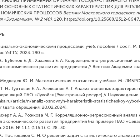
2024). АНАЛИЗ ПРИМЕНЕНИЯ ОРГАНАМИ ГОСУДАРСТВЕННОГО УПР
 ОСНОВНЫХ СТАТИСТИЧЕСКИХ ХАРАКТЕРИСТИК ДЛЯ РЕГУЛ
ОНОМИЧЕСКИХ ПРОЦЕССОВ
Вестник Московского городского п
ия «Экономика»
,
№ 2 (40)
, 120. https://doi.org/10.25688/2312-6647
РЫ
оциально-экономическими процессами: учеб. пособие / сост.: М. В
к: УлГТУ, 2023. 190 с.
Н., Бубенок Е. Д., Хахалева Е. A. Корреляционно-регрессионный ан
 экономического развития предприятия // Вестник Академии знан
., Медведев Ю. И. Математическая статистика: учебник. М.: ЛИБРО
Т. Н., Гуртовая Е. А., Алексанян А. Г. Анализ основных характери
ере акций ПАО «Лукойл» [Электронный ресурс] // Науковедение. 2
nka.ru/article/n/analiz-osnovnyh-harakteristik-statisticheskoy-vybor
er (дата обращения: 20.02.2024).
, Рихерт А. А., Рожкова М. Г. Корреляционно-регрессионный анализ
я экономического развития предприятия (на примере ПАО «Севас
2016. № 11.1 (115.1). С. 28–30.
., Постовалов С. Н. О решении задач статистического анализа 