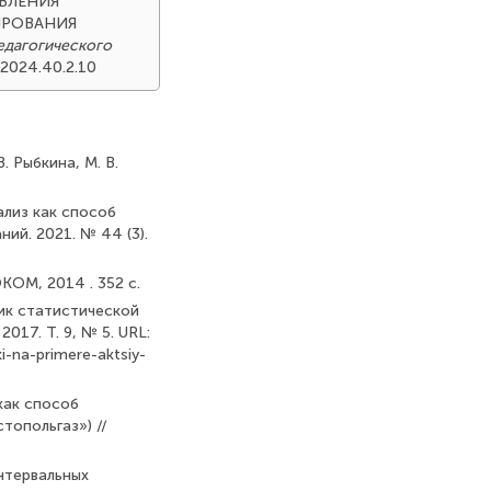
АВЛЕНИЯ
ИРОВАНИЯ
едагогического
.2024.40.2.10
. Рыбкина, М. В.
ализ как способ
ий. 2021. № 44 (3).
КОМ, 2014 . 352 с.
стик статистической
017. Т. 9, № 5. URL:
ki-na-primere-aktsiy-
 как способ
топольгаз») //
интервальных