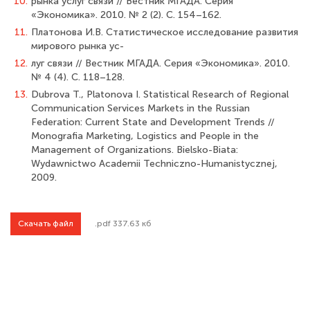
10.
рынка услуг связи // Вестник МГАДА. Серия
«Экономика». 2010. № 2 (2). C. 154–162.
11.
Платонова И.В. Статистическое исследование развития
мирового рынка ус-
12.
луг связи // Вестник МГАДА. Серия «Экономика». 2010.
№ 4 (4). C. 118–128.
13.
Dubrova T., Platonova I. Statistical Research of Regional
Communication Services Markets in the Russian
Federation: Current State and Development Trends //
Monografia Marketing, Logistics and People in the
Management of Organizations. Bielsko-Biata:
Wydawnictwo Academii Techniczno-Humanistycznej,
2009.
Скачать файл
.pdf 337.63 кб