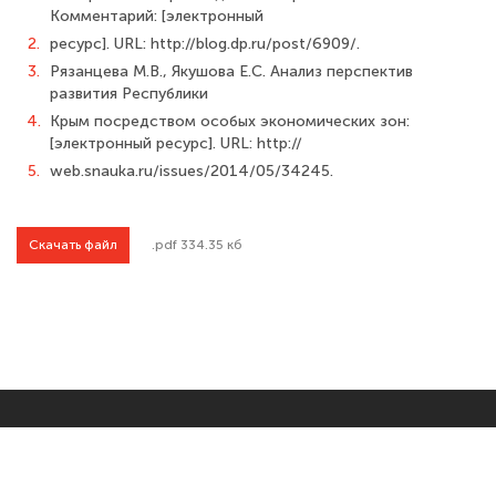
Комментарий: [электронный
2.
ресурс]. URL: http://blog.dp.ru/post/6909/.
3.
Рязанцева М.В., Якушова Е.С. Анализ перспектив
развития Республики
4.
Крым посредством особых экономических зон:
[электронный ресурс]. URL: http://
5.
web.snauka.ru/issues/2014/05/34245.
Скачать файл
.pdf 334.35 кб