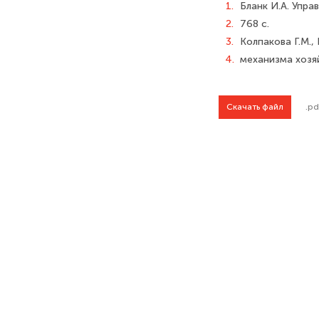
1.
Бланк И.А. Упра
2.
768 с.
3.
Колпакова Г.М.
4.
механизма хозяй
Скачать файл
.pd