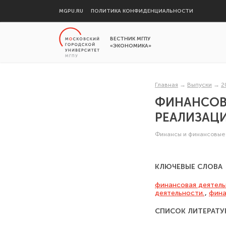
MGPU.RU
ПОЛИТИКА КОНФИДЕНЦИАЛЬНОСТИ
ВЕСТНИК МГПУ
«ЭКОНОМИКА»
Главная
→
Выпуски
→
2
ФИНАНСОВ
РЕАЛИЗАЦ
Финансы и финансовые
КЛЮЧЕВЫЕ СЛОВА
финансовая деятель
деятельности.
,
фина
СПИСОК ЛИТЕРАТУ